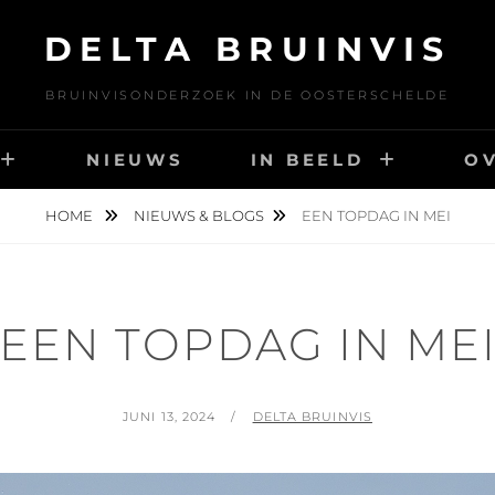
DELTA BRUINVIS
BRUINVISONDERZOEK IN DE OOSTERSCHELDE
NIEUWS
IN BEELD
O
HOME
NIEUWS & BLOGS
EEN TOPDAG IN MEI
EEN TOPDAG IN ME
GEPLAATST
BY
JUNI 13, 2024
DELTA BRUINVIS
OP