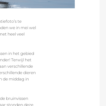
iefoto’s te
den we in mei wel
met heel veel
sen in het gebied
er! Terwijl het
aan verschillende
rschillende dieren
an de middag in
nde bruinvissen
maar stonden deze