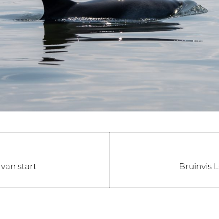
gatie
Volgend
van start
Bruinvis 
bericht: