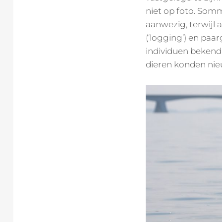
niet op foto. Somm
aanwezig, terwijl
(‘logging’) en pa
individuen bekend 
dieren konden ni