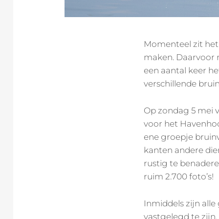
Momenteel zit het 
maken. Daarvoor m
een aantal keer h
verschillende bruin
Op zondag 5 mei ve
voor het Havenhoo
ene groepje bruin
kanten andere die
rustig te benadere
ruim 2.700 foto’s!
Inmiddels zijn all
vastgelegd te zijn