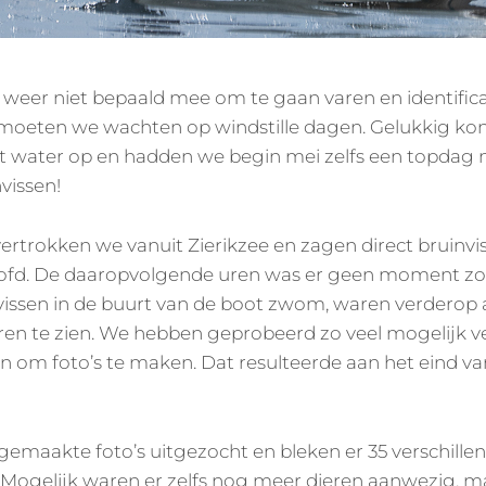
weer niet bepaald mee om te gaan varen en identificat
oeten we wachten op windstille dagen. Gelukkig kon
et water op en hadden we begin mei zelfs een topdag 
vissen!
rtrokken we vanuit Zierikzee en zagen direct bruinvis
fd. De daaropvolgende uren was er geen moment zond
vissen in de buurt van de boot zwom, waren verderop 
ren te zien. We hebben geprobeerd zo veel mogelijk ve
n om foto’s te maken. Dat resulteerde aan het eind v
e gemaakte foto’s uitgezocht en bleken er 35 verschille
. Mogelijk waren er zelfs nog meer dieren aanwezig, 