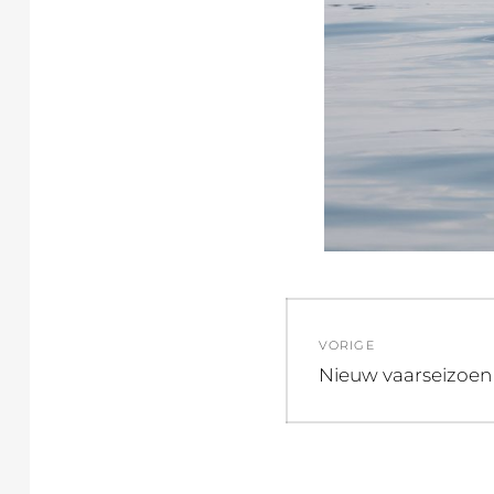
Berichtnavi
VORIGE
Vorig
Nieuw vaarseizoen 
bericht: