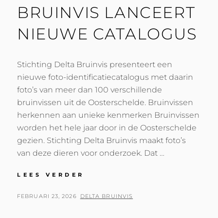
BRUINVIS LANCEERT
NIEUWE CATALOGUS
Stichting Delta Bruinvis presenteert een
nieuwe foto-identificatiecatalogus met daarin
foto’s van meer dan 100 verschillende
bruinvissen uit de Oosterschelde. Bruinvissen
herkennen aan unieke kenmerken Bruinvissen
worden het hele jaar door in de Oosterschelde
gezien. Stichting Delta Bruinvis maakt foto’s
van deze dieren voor onderzoek. Dat …
STICHTING
LEES VERDER
DELTA
BRUINVIS
GEPLAATST
BY
FEBRUARI 23, 2026
DELTA BRUINVIS
LANCEERT
OP
NIEUWE