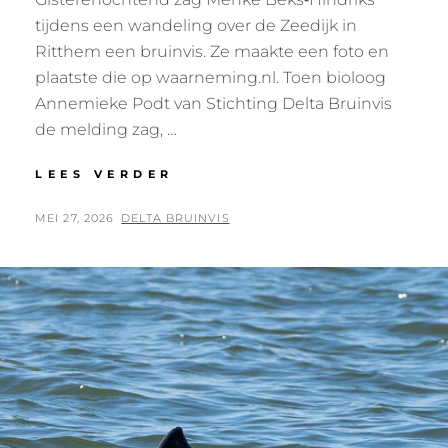
tijdens een wandeling over de Zeedijk in
Ritthem een bruinvis. Ze maakte een foto en
plaatste die op waarneming.nl. Toen bioloog
Annemieke Podt van Stichting Delta Bruinvis
de melding zag, …
TROUWE
LEES VERDER
OOSTERSCHELDE‑BRUINVI
DUIKT
GEPLAATST
BY
MEI 27, 2026
DELTA BRUINVIS
OP
OP
IN
WESTERSCHELDE