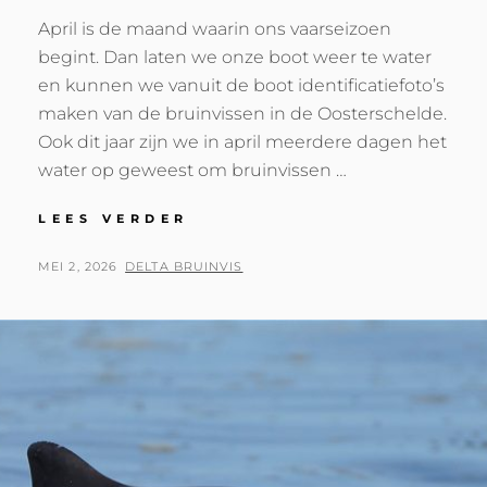
April is de maand waarin ons vaarseizoen
begint. Dan laten we onze boot weer te water
en kunnen we vanuit de boot identificatiefoto’s
maken van de bruinvissen in de Oosterschelde.
Ook dit jaar zijn we in april meerdere dagen het
water op geweest om bruinvissen …
NIEUW
LEES VERDER
ONDERZOEKSSEIZOEN
VAN
GEPLAATST
BY
MEI 2, 2026
DELTA BRUINVIS
START
OP