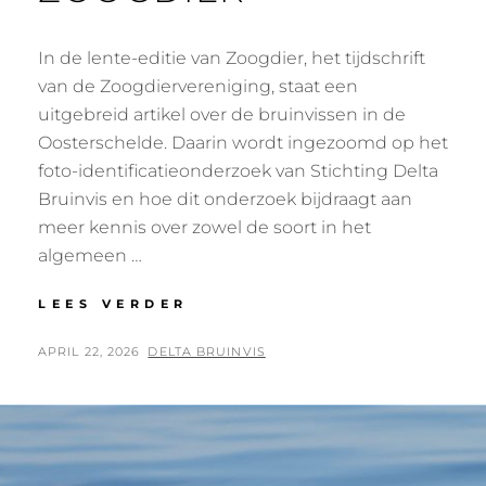
In de lente-editie van Zoogdier, het tijdschrift
van de Zoogdiervereniging, staat een
uitgebreid artikel over de bruinvissen in de
Oosterschelde. Daarin wordt ingezoomd op het
foto-identificatieonderzoek van Stichting Delta
Bruinvis en hoe dit onderzoek bijdraagt aan
meer kennis over zowel de soort in het
algemeen …
BRUINVISARTIKEL
LEES VERDER
IN
TIJDSCHRIFT
GEPLAATST
BY
APRIL 22, 2026
DELTA BRUINVIS
ZOOGDIER
OP