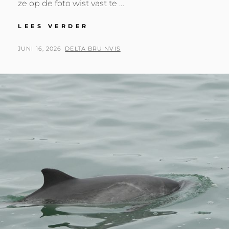
ze op de foto wist vast te …
TWEEDE
LEES VERDER
MATCH
TUSSEN
GEPLAATST
BY
JUNI 16, 2026
DELTA BRUINVIS
OOSTERSCHELDE
OP
EN
WESTERSCHELDE
GEVONDEN