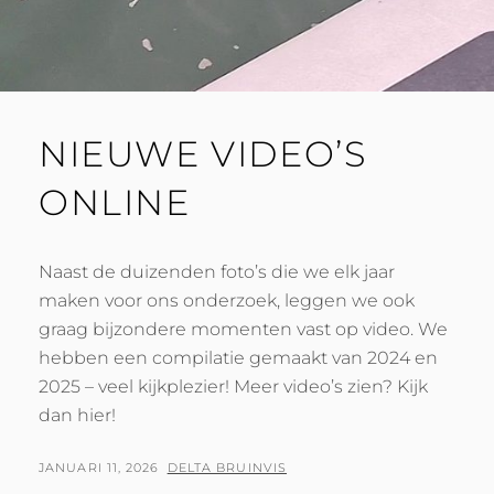
NIEUWE VIDEO’S
ONLINE
Naast de duizenden foto’s die we elk jaar
maken voor ons onderzoek, leggen we ook
graag bijzondere momenten vast op video. We
hebben een compilatie gemaakt van 2024 en
2025 – veel kijkplezier! Meer video’s zien? Kijk
dan hier!
GEPLAATST
BY
JANUARI 11, 2026
DELTA BRUINVIS