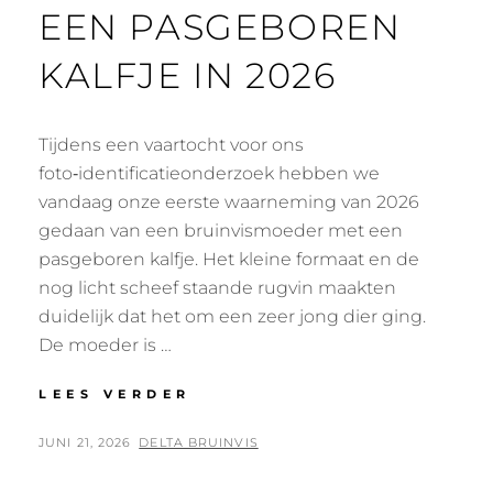
EEN PASGEBOREN
KALFJE IN 2026
Tijdens een vaartocht voor ons
foto‑identificatieonderzoek hebben we
vandaag onze eerste waarneming van 2026
gedaan van een bruinvismoeder met een
pasgeboren kalfje. Het kleine formaat en de
nog licht scheef staande rugvin maakten
duidelijk dat het om een zeer jong dier ging.
De moeder is …
EERSTE
LEES VERDER
WAARNEMING
VAN
GEPLAATST
BY
JUNI 21, 2026
DELTA BRUINVIS
EEN
OP
PASGEBOREN